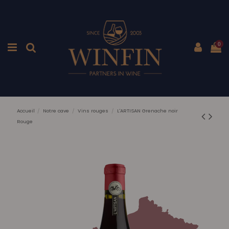
0
Accueil
Notre cave
Vins rouges
L'ARTISAN Grenache noir
Rouge