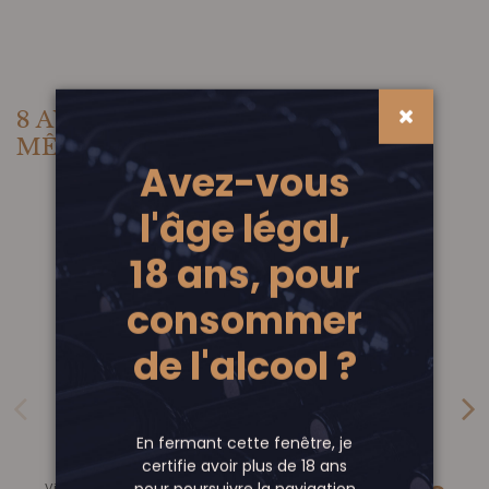
8 AUTRES PRODUITS DANS LA
MÊME CATÉGORIE :
Avez-vous
l'âge légal,
18 ans, pour
consommer
de l'alcool ?
Rupture de stock
En fermant cette fenêtre, je
certifie avoir plus de 18 ans
pour poursuivre la navigation
Vins rouges