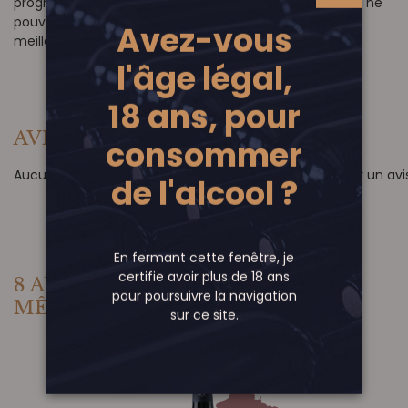
progressivement. Au fil des années, la demande de vin ne
pouvait donc que changer, s'orientant vers des vins de
Avez-vous
meilleure qualité.
l'âge légal,
18 ans, pour
AVIS DE NOS CLIENTS
(0)
consommer
Aucun avis pour le moment. Soyez le premier à rédiger un avis
de l'alcool ?
En fermant cette fenêtre, je
certifie avoir plus de 18 ans
8 AUTRES PRODUITS DANS LA
pour poursuivre la navigation
MÊME CATÉGORIE :
sur ce site.