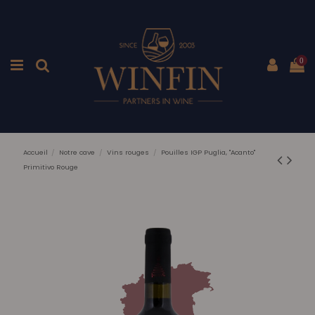
0
Accueil
Notre cave
Vins rouges
Pouilles IGP Puglia, "Acanto"
Primitivo Rouge