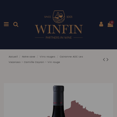
0
Accueil
Notre cave
Vins rouges
Cairanne AOC Les
Voconces – Camille Cayran – Vin rouge