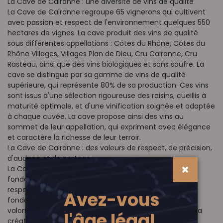
La Cave de Cairanne : une diversité de vins de qualité
La Cave de Cairanne regroupe 65 vignerons qui cultivent
avec passion et respect de l'environnement quelques 550
hectares de vignes. La cave produit des vins de qualité
sous différentes appellations : Côtes du Rhône, Côtes du
Rhône Villages, Villages Plan de Dieu, Cru Cairanne, Cru
Rasteau, ainsi que des vins biologiques et sans soufre. La
cave se distingue par sa gamme de vins de qualité
supérieure, qui représente 80% de sa production. Ces vins
sont issus d'une sélection rigoureuse des raisins, cueillis à
maturité optimale, et d'une vinification soignée et adaptée
à chaque cuvée. La cave propose ainsi des vins au
sommet de leur appellation, qui expriment avec élégance
et caractère la richesse de leur terroir.
La Cave de Cairanne : des valeurs de respect, de précision,
d'audace et de partage
La Cave de Cairanne s'appuie sur quatre valeurs
fondamentales qui guident son action et sa vision. Le
respect, qui consiste à honorer l'héritage des pères
Avez-vous
fondateurs de la cave, à prendre soin de la nature et à
valoriser les hommes et les femmes qui participent à la
l'âge légal,
création des vins. La précision, qui implique de ne rien