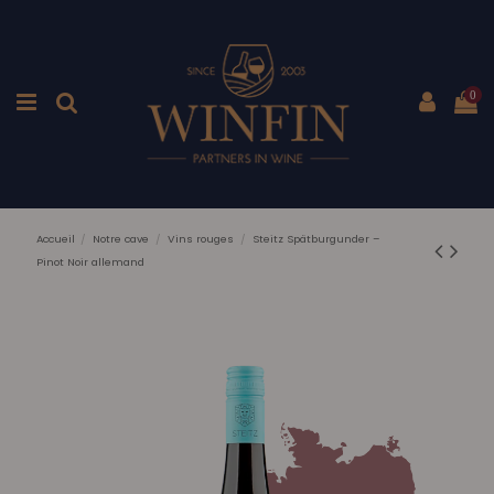
0
Accueil
Notre cave
Vins rouges
Steitz Spätburgunder –
Pinot Noir allemand