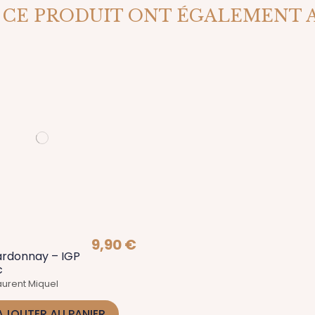
 CE PRODUIT ONT ÉGALEMENT 
9,90 €
ardonnay – IGP
c
urent Miquel
AJOUTER AU PANIER