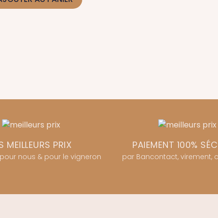
S MEILLEURS PRIX
PAIEMENT 100% SÉC
 pour nous & pour le vigneron
par Bancontact, virement, ca