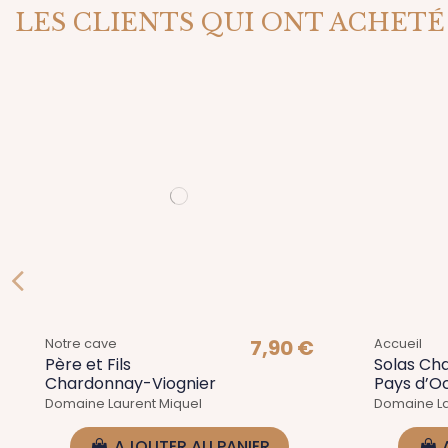
LES CLIENTS QUI ONT ACHETÉ
11,90 €
Coups de coeur
Weingut Steitz
Sauvignon Blanc – Blanc
sec de Rheinhessen
WEINGUT STEITZ
AJOUTER AU PANIER
7,90 €
Notre cave
Accueil
Père et Fils
Solas Ch
Chardonnay-Viognier
Pays d’O
Domaine Laurent Miquel
Domaine La
AJOUTER AU PANIER