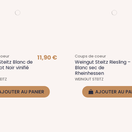
11,90 €
coeur
Coups de coeur
teitz Blanc de
Weingut Steitz Riesling –
ot Noir vinifié
Blanc sec de
Rheinhessen
EITZ
WEINGUT STEITZ
AJOUTER AU PANIER
AJOUTER AU PA