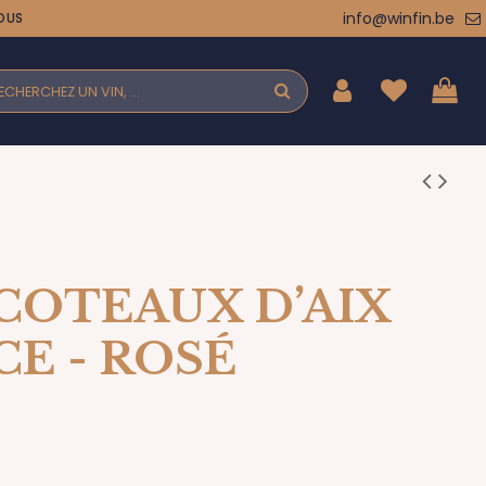
info@winfin.be
OUS
 COTEAUX D’AIX
E - ROSÉ