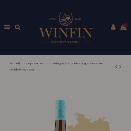
0
Accueil
Coups de coeur
Weingut Steitz Riesling – Blanc sec
de Rheinhessen