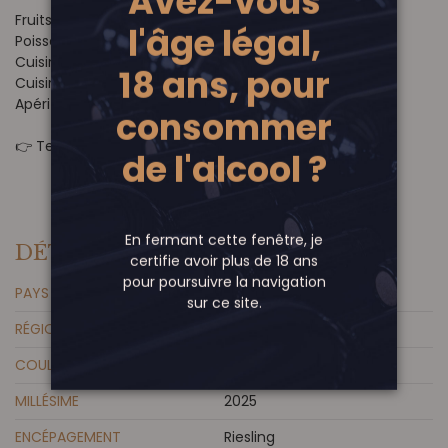
Avez-vous
Fruits de mer
l'âge légal,
Poissons grillés ou en sauce
Cuisine belge (moules, crevettes)
18 ans, pour
Cuisine asiatique
Apéritif
consommer
👉 Température idéale : 8–10°C
de l'alcool ?
En fermant cette fenêtre, je
DÉTAILS DU PRODUIT
certifie avoir plus de 18 ans
pour poursuivre la navigation
PAYS
Allemagne
sur ce site.
RÉGION
Rheinhessen
COULEUR
Blanc
MILLÉSIME
2025
ENCÉPAGEMENT
Riesling