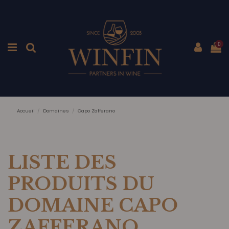
0
Accueil
Domaines
Capo Zafferano
LISTE DES
PRODUITS DU
DOMAINE CAPO
ZAFFERANO