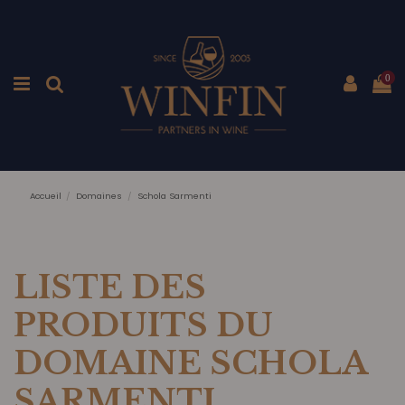
0
Accueil
Domaines
Schola Sarmenti
LISTE DES
PRODUITS DU
DOMAINE SCHOLA
SARMENTI