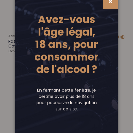
Avez-vous
l'âge légal,
Accueil
13,50 €
18 ans, pour
Rasteau AOC La Réserve BIO – Camille
Cayran – Vin rouge
Cave de Cairanne
consommer
AJOUTER AU PANIER
de l'alcool ?
En fermant cette fenêtre, je
certifie avoir plus de 18 ans
pour poursuivre la navigation
sur ce site.