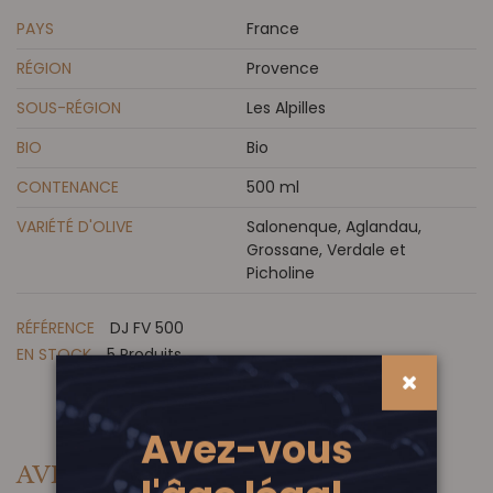
PAYS
France
RÉGION
Provence
SOUS-RÉGION
Les Alpilles
BIO
Bio
CONTENANCE
500 ml
VARIÉTÉ D'OLIVE
Salonenque, Aglandau,
Grossane, Verdale et
Picholine
RÉFÉRENCE
DJ FV 500
EN STOCK
5 Produits
Avez-vous
AVIS DE NOS CLIENTS
(0)