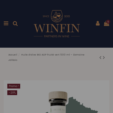
0
Accueil
Huile d’olive BIO AOP fruité vert 500 ml – Domaine
Jolibois
Promo !
-20%